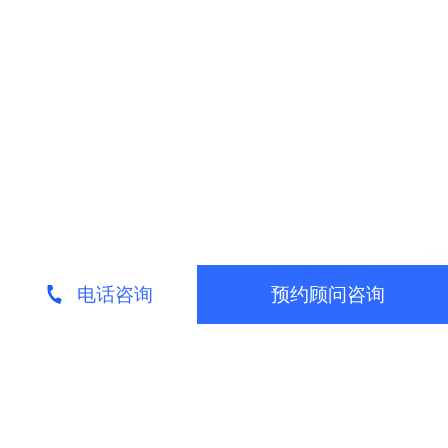
电话咨询
预约顾问咨询
请专业顾问来电为您介绍
留下您的联系方式，我们的营销顾问免费为您
服务