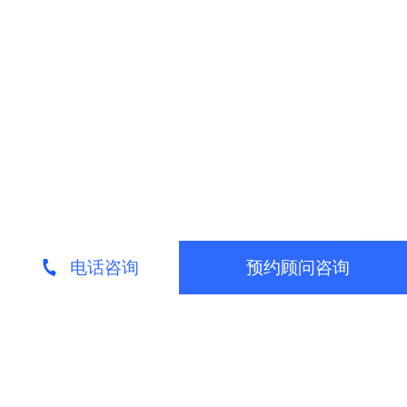
电话咨询
预约顾问咨询
请专业顾问来电为您介绍
留下您的联系方式，我们的营销顾问免费为您
服务