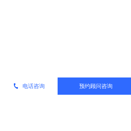
电话咨询
预约顾问咨询
请专业顾问来电为您介绍
留下您的联系方式，我们的营销顾问免费为您
服务