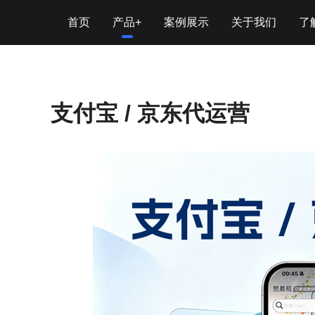
当前位置：
首页
->
产品+
->
支付宝 / 京东代运营
首页
产品+
案例展示
关于我们
了
租赁系统
租赁系统
公司简介
企
互联网基础应用
专利著作权
行
支付宝 / 京东代运营
定制开发
企业文化
运营推广
联系我们