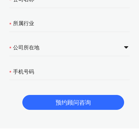
*
*
*
*