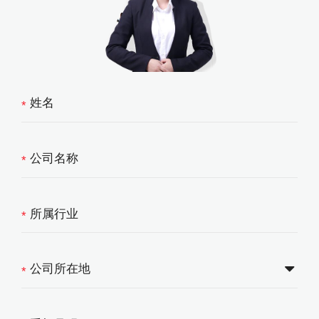
*
*
*
*