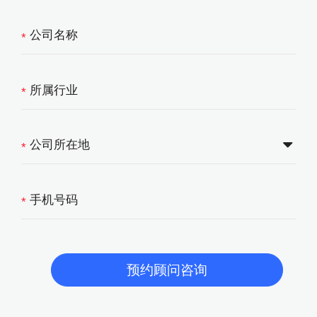
*
*
*
*