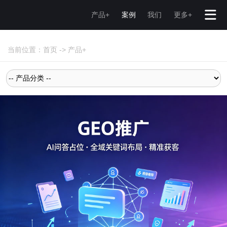
产品+
案例
我们
更多+
当前位置：
首页
->
产品+