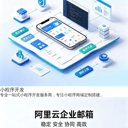
小程序开发
专业一站式小程序开发服务商，专注小程序商城定制搭建。