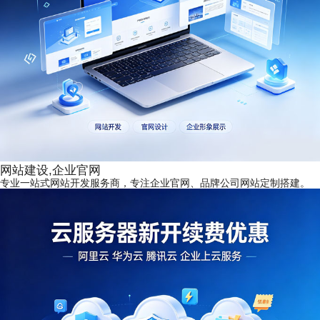
网站建设,企业官网
专业一站式网站开发服务商，专注企业官网、品牌公司网站定制搭建。