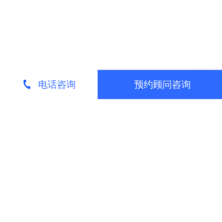
电话咨询
预约顾问咨询
请专业顾问来电为您介绍
留下您的联系方式，我们的营销顾问免费为您
服务