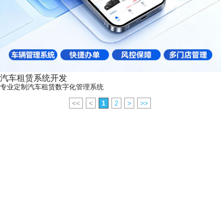
汽车租赁系统开发
专业定制汽车租赁数字化管理系统
<<
<
1
2
>
>>