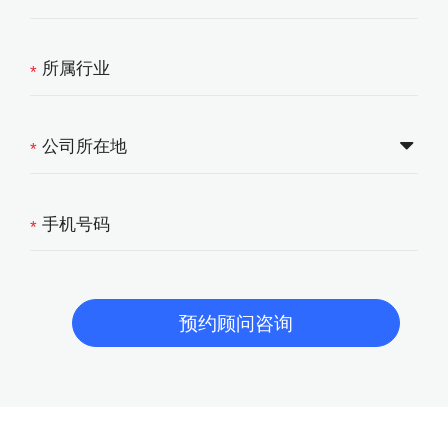
*
*
*