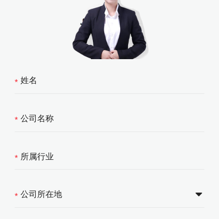
*
*
*
*