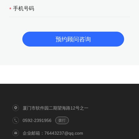
*
厦门市软件园二期望海路12号之一
0592-2391956
拨打
企业邮箱：76443237@qq.com