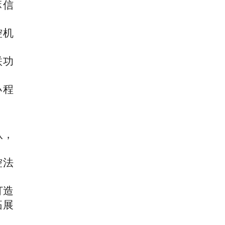
麻信
；
控机
联功
小程
队，
控法
打造
拓展