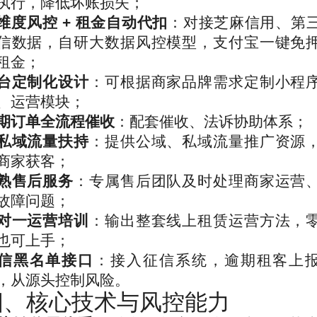
执行，降低坏账损失；
维度风控 + 租金自动代扣
：对接芝麻信用、第
信数据，自研大数据风控模型，支付宝一键免
租金；
台定制化设计
：可根据商家品牌需求定制小程
、运营模块；
期订单全流程催收
：配套催收、法诉协助体系；
私域流量扶持
：提供公域、私域流量推广资源
商家获客；
熟售后服务
：专属售后团队及时处理商家运营
故障问题；
对一运营培训
：输出整套线上租赁运营方法，
也可上手；
信黑名单接口
：接入征信系统，逾期租客上
，从源头控制风险。
四、核心技术与风控能力