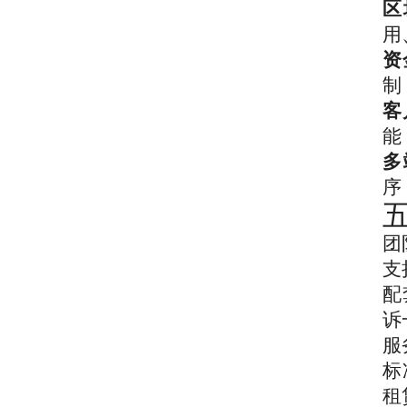
区
用
资
制
客
能
多
序
团
支
配
诉
服
标
租