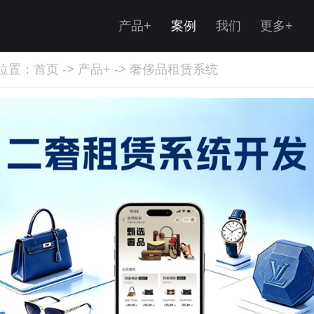
产品+
案例
我们
更多+
位置：
首页
->
产品+
->
奢侈品租赁系统