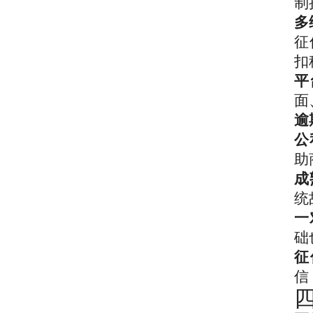
制
多
征
扣
平
面
逾
公
助
成
统
一
础
征
信