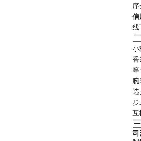
序
信
线
小
香
等
腕
选
步
互
司