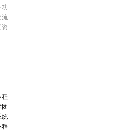
路功
次流
置资
小程
术团
系统
小程