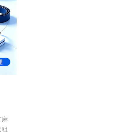
芝麻
线租