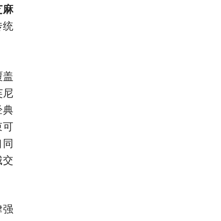
芝麻
传统
覆盖
芙尼
经典
束可
口同
城交
律强