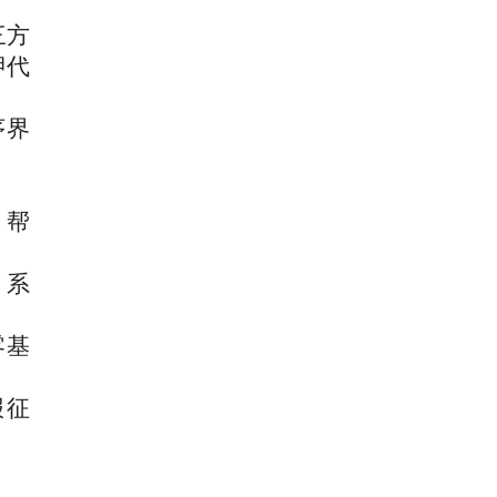
三方
押代
序界
，帮
、系
零基
报征