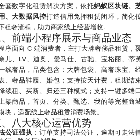
全套数字化租赁解决方案，依托
蚂蚁区块链、
用、大数据风控
打造信用免押租赁闭环，简化
下租奢流程，助力商家线上经营增收。
二、前端小程序展示与商品业态
程序面向 C 端消费者，主打大牌奢侈品租赁，
奈儿、LV、迪奥、爱马仕、古驰、宝格丽、蒂
一线奢品，品类包含：大牌包袋、高奢珠宝、
表、奢品鞋履、婚包；支持按天计费，租期结
择续租、买断、归还三种模式；支持一键多端
上架商品，首页、分类、甄选、我的等完整商
模块，适配线上奢品租赁消费场景。
三、八大核心运营优势
法公证强执
：订单支持司法公证，逾期可走法