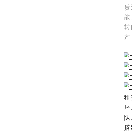
赁
能
转
产
租
序
队
搭