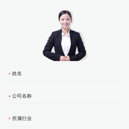
*
*
*