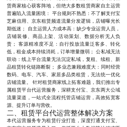
赁商家核心获客阵地，但绝大多数租赁商家自主运营
普遍陷入流量困境： 平台规则不熟悉：不了解支付宝
芝麻信用、京东租赁频道流量分发逻辑，店铺曝光长
期低迷； 自主运营人力成本高：缺少专业运营人员，
店铺装修、商品上架、活动策划、数据分析无人负
责； 客源精准度不足：自行投放流量泛客多、转化
低，租金成本持续消耗，订单增量微弱； 公私域无法
联动：线上平台流量无法沉淀私域，复租、续租、新
品租赁转化链路断裂； 多业态兼顾难度大：同时经营
数码、电车、汽车、家居多品类租赁，无法统一优化
店铺流量。 针对租赁商家线上拓客难题，我们推出专
属租赁平台代运营服务，深耕
支付宝、京东两大公域
流量渠道
，一站式全流程托管店铺运营，高效拓宽客
源、提升订单与营收。
二、租赁平台代运营整体解决方案
本代运营服务专为租赁行业打造，深度打通支付宝、