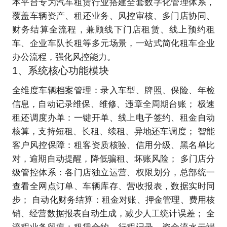
本平台专为
汽车租赁行业搭建全套数字化管理体系
，
覆盖车辆资产、租还业务、风控审核、多门店协同、
财务结算全流程，兼顾线下门店租赁、线上预约租
车、企业车队长租等多元场景，一站式简化租车企业
办公流程，强化风控能力。
1、系统核心功能模块
全维度车辆档案管理：录入车型、牌照、保险、年检
信息，自动记录维保、维修、违章全周期台账； 极速
租还调度办单：一键开单、线上电子签约、租金自动
核算，支持短租、长租、续租、异地还车调度； 智能
客户风控保障：租客资质核验、信用分级、黑名单比
对，逾期自动提醒，降低骗租、坏账风险； 多门店分
级管控体系：各门店独立运营、权限划分，总部统一
查看全网点订单、车辆库存、营收报表，数据实时同
步； 自动化财务结算：租金对账、押金管理、费用核
销、经营数据报表自动生成，减少人工统计误差； 全