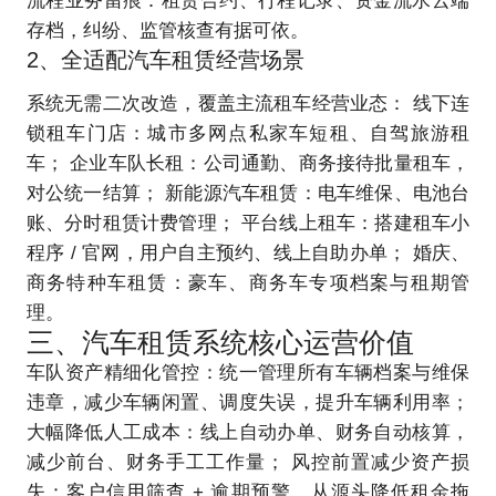
流程业务留痕：租赁合约、行程记录、资金流水云端
存档，纠纷、监管核查有据可依。
2、全适配汽车租赁经营场景
系统无需二次改造，覆盖主流租车经营业态： 线下连
锁租车门店：城市多网点私家车短租、自驾旅游租
车； 企业车队长租：公司通勤、商务接待批量租车，
对公统一结算； 新能源汽车租赁：电车维保、电池台
账、分时租赁计费管理； 平台线上租车：搭建租车小
程序 / 官网，用户自主预约、线上自助办单； 婚庆、
商务特种车租赁：豪车、商务车专项档案与租期管
理。
三、汽车租赁系统核心运营价值
车队资产精细化管控：统一管理所有车辆档案与维保
违章，减少车辆闲置、调度失误，提升车辆利用率；
大幅降低人工成本：线上自动办单、财务自动核算，
减少前台、财务手工工作量； 风控前置减少资产损
失：客户信用筛查 + 逾期预警，从源头降低租金拖