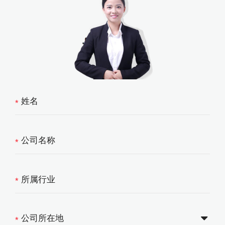
*
*
*
*