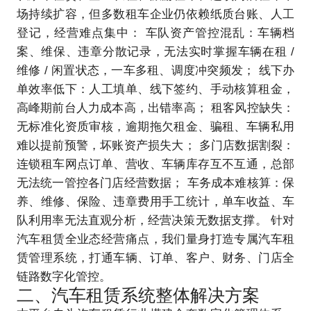
场持续扩容，但多数租车企业仍依赖纸质台账、人工
登记，经营难点集中： 车队资产管控混乱：车辆档
案、维保、违章分散记录，无法实时掌握车辆在租 /
维修 / 闲置状态，一车多租、调度冲突频发； 线下办
单效率低下：人工填单、线下签约、手动核算租金，
高峰期前台人力成本高，出错率高； 租客风控缺失：
无标准化资质审核，逾期拖欠租金、骗租、车辆私用
难以提前预警，坏账资产损失大； 多门店数据割裂：
连锁租车网点订单、营收、车辆库存互不互通，总部
无法统一管控各门店经营数据； 车务成本难核算：保
养、维修、保险、违章费用手工统计，单车收益、车
队利用率无法直观分析，经营决策无数据支撑。 针对
汽车租赁全业态经营痛点，我们量身打造专属汽车租
赁管理系统，打通车辆、订单、客户、财务、门店全
链路数字化管控。
二、汽车租赁系统整体解决方案